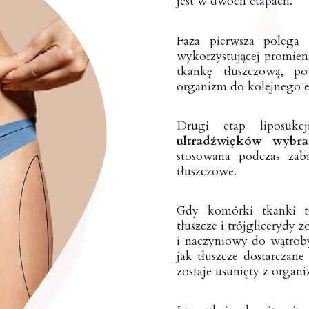
jest w dwóch etapach.
Faza pierwsza polega
wykorzystującej promien
tkankę tłuszczową, po
organizm do kolejnego e
Drugi etap liposukcj
ultradźwięków wybra
stosowana podczas zab
tłuszczowe.
Gdy komórki tkanki tł
tłuszcze i trójglicerydy 
i naczyniowy do wątroby,
jak tłuszcze dostarczan
zostaje usunięty z organ