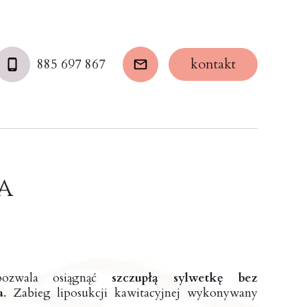
kontakt
885 697 867
a
pozwala osiągnąć
szczupłą sylwetkę bez
a
. Zabieg liposukcji kawitacyjnej wykonywany