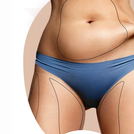
Kosmetologia
Cennik
Skontaktuj
się
z
nami