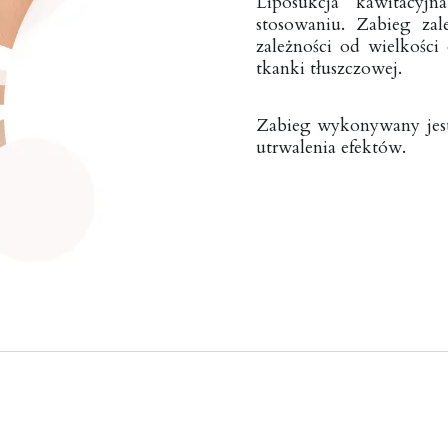
Liposukcja kawitacyjn
stosowaniu. Zabieg za
zależności od wielkośc
tkanki tłuszczowej.
Zabieg wykonywany jest 
utrwalenia efektów.